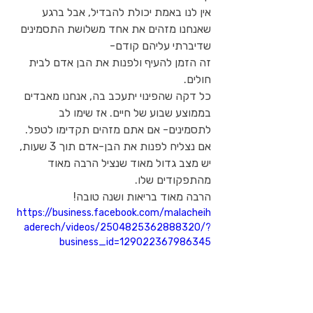
אין לנו באמת יכולת להבדיל, אבל ברגע 
שאנחנו מזהים את אחד משלושת התסמינים 
שדיברתי עליהם קודם-
זה הזמן להעיף ולפנות את הבן אדם לבית 
חולים.
כל דקה שהפינוי יתעכב בה, אנחנו מאבדים 
בממוצע שבוע של חיים. אז שימו לב 
לתסמינים- אם אתם מזהים תקדימו לטפל.
אם נצליח לפנות את הבן-אדם תוך 3 שעות, 
יש מצב גדול מאוד שנציל הרבה מאוד 
מהתפקודים שלו.
הרבה מאוד בריאות ושנה טובה!
https://business.facebook.com/malacheih
aderech/videos/2504825362888320/?
business_id=129022367986345