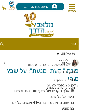
כניסה להדרכה הדיגיטלית
תפריט
פוסט
All Posts
לינוי חיים
All Posts
3 בנוב׳ 2019
זמן קריאה 2 דקות
פינת "ידעת-מנעת": על שבץ
חנק בתינוקות
מוחי
החייאת תינוקות
עודכן:
23 בפבר׳ 2025
מניעת חנק בתינוקות
15 אלף מקרים של שבץ מוחי מתחרשים 
בישראל כל שנה..
בחישוב מהיר, מדובר ב-41 אנשים כל יום 
בממוצע!