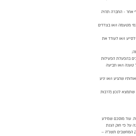
ף אחר - החברה תהיה
מי מטעמה ו/או בצדדים
סייע ו/או לעודד את
ה;
בים בהפעלת הפעילות
טענה ו/או תביעה
ותיו שהגיע ו/או יגיע
 שתמצא לנכון (לרבות
יחשב כפגיעה בפרטיות. עוד מוסכם שמידע
ה על פי חוק הגנת
בחוק המחשבים תשנ"ה –