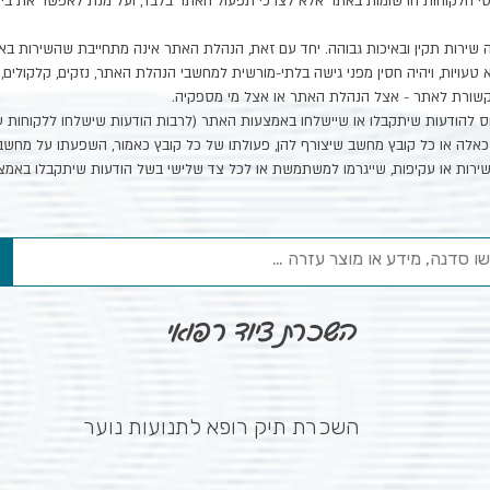
טי הלקוחות הרשומות באתר אלא לצרכי תפעול האתר בלבד, ועל מנת לאפשר את בי
ירות תקין ובאיכות גבוהה. יחד עם זאת, הנהלת האתר אינה מתחייבת שהשירות באתר
טעויות, ויהיה חסין מפני גישה בלתי-מורשית למחשבי הנהלת האתר, נזקים, קלקולים,
תקשורת לאתר - אצל הנהלת האתר או אצל מי מספקיה.
ס להודעות שיתקבלו או שיישלחו באמצעות האתר (לרבות הודעות שישלחו ללקוחות 
 כאלה או כל קובץ מחשב שיצורף להן, פעולתו של כל קובץ כאמור, השפעתו על מחש
ות, ישירות או עקיפות, שייגרמו למשתמשת או לכל צד שלישי בשל הודעות שיתקבלו באמ
השכרת ציוד רפואי
השכרת תיק רופא לתנועות נוער