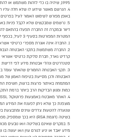
1995, שיהיה בו כדי לזהות משתמש או 
4. הנרשם מאשר שידוע לו שלא חלה עליו ח
באופן מפורש לשימוש האמור לעיל בפרטים ש
5. נרשמים שמבקשים שלא לקבל פניות באמ
דיוור ובמקרה זה החברה תפעלו בהתאם לה
המטרות המפורטות בסעיף 3 לעיל, בכפוף לשמירה על פרטיותם של הנרשמים ובהתאם לדין החל.
1. החברה אינה אוגרת מספרי כרטיסי אשראי במחשביה.
2. החברה משתמשת בתקני האבטחה הגבוהי
קרדיט גארד, חברת סליקת כרטיסי אשראי ו
סטנדרטים ונהלי אבטחת מידע לפי דרישת חברות האש
האבטחה ולכן מסייעת בטיפוח האמון של מ
המתמחה באיתור פרצות ברשת, חשיפת החור
כמות ומגוון הבדיקות הרב ביותר ברמת התקן 
מוצפנת כך שלא ניתן לפענח את המידע המו
שנועדה להטעות צדדים עוינים ומתבצעת בש
בשיטה (דוגמת RSA) היא בכך שמספיק מפתח אחד בצד הלקוח כדי לערבל ולפענח נדרשים שניים.
5. במקרים שאינם בשליטה ו/או נובעים מכו
מידע יאבד או יגיע לגורם עוין ו/או יעשה ב