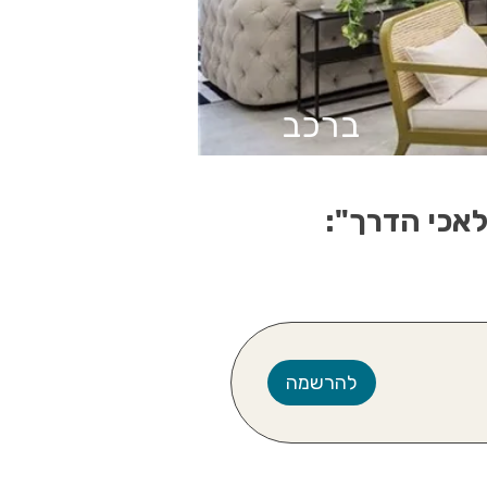
ברכב
אכי הדרך":
להרשמה