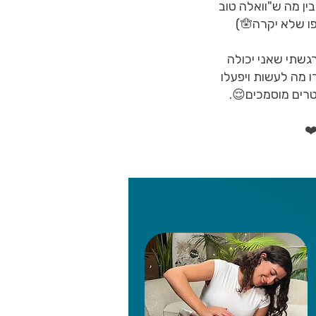
ין מה ש"וואלה טוב
לדעת" לבין מה שאתם באמת חייבים לדעת כי זה מה שישנה ברגע האמת (טפו טפו שלא יקרה🪬)
גשתי שאני יכולה
 מה לעשות ויפעלו
טרים מוסמכים😌.
❤️