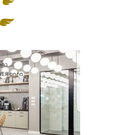
בחרנ
מתחם DOGETHER- מגדל עסקים, קניון ראשונים [שדרות נים 2 ראשון לציון, קומה 5]