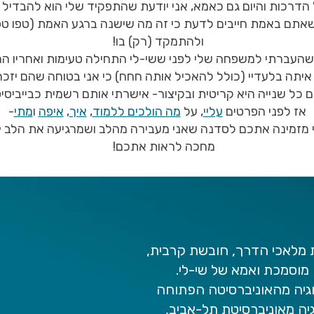
דרכות והיום גם כאמא, אני יודעת שהתפקיד שלי הוא להבדיל ב
ולהתמקד (רק) בו!
שהעברתי למשפחה שלי לפני ששי-לי התחילה טעימות ואחריו הר
יתה בלעדיי (כולל להאכיל אותה חחח) כי אני בטוחה שהם יזכרו
 כל שנייה היא קריטית ובקיצור- אישרתי אותם רשמית כבייביסי
אז לפני הפרטים
עליי
, על
מה הולכים ללמוד
,
איך
,
איפה
ו
מתי
-
 מזמינה אתכם לסדנה שאני מעבירה מהלב ושמרגיעה את הלב 
מחכה לראות אתכם!
לית מלאכי הדרך, חובשת קרבית,
מוסמכת ואמא של שי-לי.
וגיה מהאוניברסיטה הפתוחה
גיה מאוניברסיטת תל-אביב,