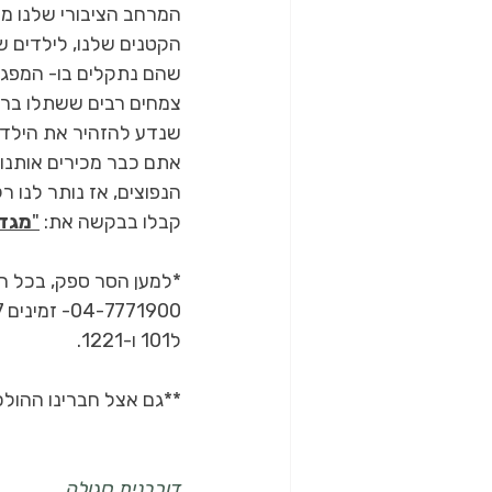
המרחב הציבורי שלנו מלא
הקטנים שלנו, לילדים ש
שהם נתקלים בו- המפגש 
צמחים רבים ששתלו ברחו
שנדע להזהיר את הילדי
אתם כבר מכירים אותנו 
הנפוצים, אז נותר לנו רק
קבלו בבקשה את: 
"
מגדי
*למען הסר ספק, בכל ח
ל101 ו-1221.
**גם אצל חברינו ההולכ
דורבנית סגולה