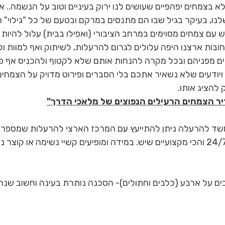
 בצמחים יפהפיים שעושים לנו ירוק בעיניים וטוב על הנשמה.. א
לנו, בעיקר בגיל שבו הם מתנסים במרקם ובטעם של כל "גילוי" 
עם צמחים מסוימים במרחב הציבורי (ואפילו בבית) עלול להיות מ
בות ארצנו היפה עלולים לגרום להרעלות, לשיתוק ואף למוות ול
ם מפניהם ובכל מקרה להנחות אותם שלא לקטוף ולהכניס אף פ
ויודעים שלא נשאיר אתכם בלי הסברים ופירוט מדויק על הצמחים
 להציג אותו.
ר הצמחים הרעילים הנפוצים של מלאכי הדרך"
שד להרעלה ניתן להתייעץ עם המרכז הארצי להרעלות שמספרו 
04-7771900- זמינים 24/7 והכי מקצועיים שיש. במידה ומופיעים קשיי נשימה או 
ים על ארבע (כלבים וחתולים)- הסכנה נותרת בעינה וחשוב שנר