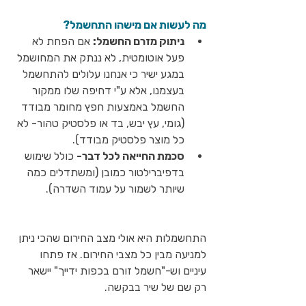
מה לעשות אם מישהו התחשמל?
ניתוק מזרם החשמל:
 אם הפחת לא 
פעל אוטומטית, לא ננתק את המחושמל 
במגע ישיר כי אנחנו עלולים להתחשמל 
בעצמנו, אלא ע"י דחיפה שלו ממקור 
החשמל באמצעות חפץ מחומר מבודד 
(גומי, עץ יבש, בד או פלסטיק טהור- לא 
כל מוצר פלסטיק מבודד).
סכמת החייאה לכל דבר-
 כולל שימוש 
בדפיברילטור כמובן (ומשתדלים כמה 
שיותר לשמור על עמוד השדרה).
התחשמלות היא אולי מצב החירום שהכי ניתן 
למניעה מבין כל מצבי החירום. אז פתחו 
עיניים וש-"חשמל זורם בכפות ידייך" יישאר 
רק שם של שיר בבקשה. 