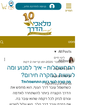
כניסה להדרכה הדיגיטלית
תפריט
פוסט
All Posts
לינוי חיים
All Posts
23 בפבר׳ 2025
זמן קריאה 2 דקות
התחשמלות– איך למנוע ומה
חנק בתינוקות
לעשות במקרה חירום?
החייאת תינוקות
מה קורה לגוף בזמן התחשמלות?
מניעת חנק בתינוקות
כשחשמל עובר דרך הגוף, הוא מחפש את 
הדרך הקצרה ביותר להשתחרר לאדמה 
וגורם לנזק לכל רקמה שהוא עובר בה.
אם הזרם עובר דרך הלב, הוא עלול לשבש 