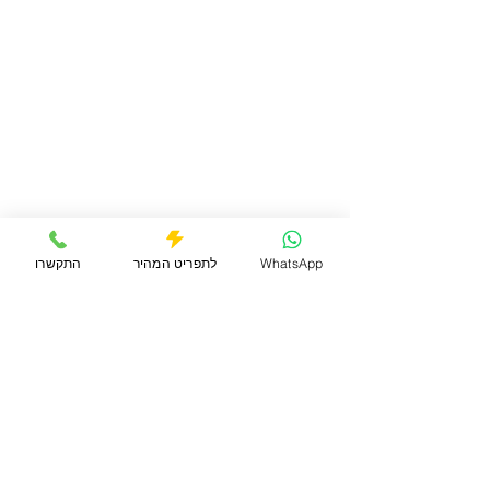
WhatsApp
לתפריט המהיר
התקשרו
תגובות
 נפילות אצל תינוקות