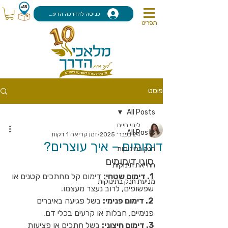
כניסה להדרכה הדיגיטלית
תפריט
פוסט
All Posts
לינוי חיים
All Posts
24 בפבר׳ 2025
זמן קריאה 1 דקות
דימומים – איך עוצרים?
חנק בתינוקות
סוגי דימומים
החייאת תינוקות
1. דימום שטחי:
 דימום קל מחתכים קטנים או 
מניעת חנק בתינוקות
שפשופים, לרוב נעצר מעצמו.
2. דימום פנימי:
 בשל פגיעה באיברים 
פנימיים, חבלות או קרעים בכלי דם. 
3. דימום חיצוני:
 בשל חתכים או פציעות 