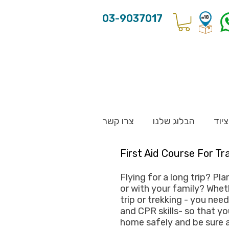
03-9037017
יוד
הבלוג שלנו
צרו קשר
First Aid Course For Tr
Flying for a long trip? Pl
or with your family? Whe
trip or trekking - you need
and CPR skills- so that 
home safely and be sure 