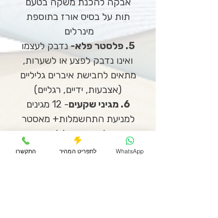
אבקה להכנת משקה בטעם
תות על בסיס אורז בתוספת
מינרלים
5. פלסטר פלא-
נדבק לעצמו
ואינו נדבק לפצע או לשערות,
מתאים לחבישת איברים גליליים
(אצבעות, ידיים, רגליים)
6. מגיני שקעים
- 12 מגינים
למניעת התחשמלות+ מאסטר
לפתיחה קלילה.
7. מוסקיטו איקס
- 18
WhatsApp
לתפריט המהיר
התקשרו
מדבקות צינטרונלה להרחקת
יתושות ומניעת עקיצות
מיותרות כשיוצאים לגינה
(להנחה על גב חולצת הילד או