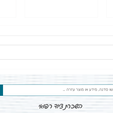
דימומ
מחתכים
פגיעה 
מוניטור נשימה - באמת מונע
מוות בעריסה?
השכרת ציוד רפואי