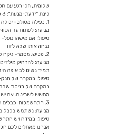
שלומית, חכי רגע עם הסו
פינת "ידעת-מנעת": 3 פציעות אפשריות בסוכה ומניעתן!
1. נפילה מסולם- יכולה לגרום לפציעת טראומה- לחבלה בראש או בגב.
מניעה: לפתוח עד הסוף 
טיפול: אם מישהו נופל- 
ננחה אותו שלא לזוז.
2. פטיש, מסמר- ניקח לאט..
מניעה: להרחיק מילדים
תמיד נשים לב איפה היד
טיפול: במקרה של חנק-
במקרה של כניסת שבב עץ
מחשש לשריטה. אם יש ספ
3. התחשמלות: כבלים חשופים ושימוש בכבל מאריך מעלים את הסיכון להתחשמלות.
מניעה: נשתמש בכבלים ו
טיפול: במידה ויש התחש
אנחנו מאחלים לכם חג 