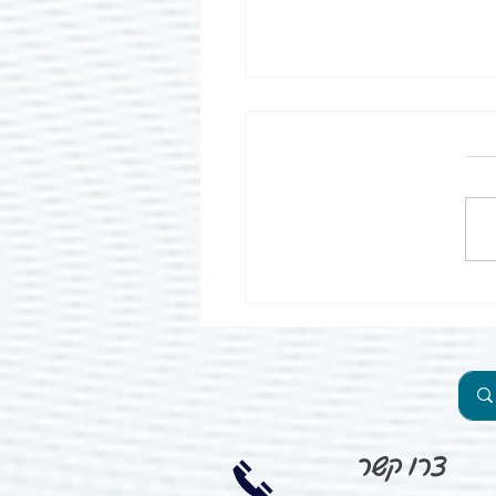
ים – איך עוצרים?
סוגי דימומים 1. דימום שטחי: דימום קל
 קטנים או שפשופים, לרוב
נעצר מעצמו. 2. דימום פנימי: בשל
באיברים פנימיים, חבלות או...
צרו קשר